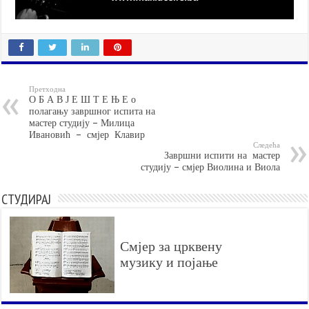
Претходна
О Б А В Ј Е Ш Т Е Њ Е о
полагању завршног испита на
мастер студију – Милица
Ивановић – смјер Клавир
Следећа
Завршни испити на мастер
студију – смјер Виолина и Виола
СТУДИРАЈ
Смјер за црквену
музику и појање