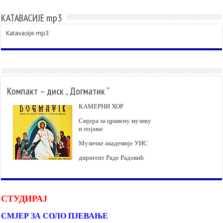
КАТАВАСИЈЕ mp3
Katavasije mp3
Компакт – диск „ Догматик “
КАМЕРНИ ХОР
Смјера за црквену музику
и појање
Музичке академије УИС
диригент Раде Радовић
СТУДИРАЈ
СМЈЕР ЗА СОЛО ПЈЕВАЊЕ