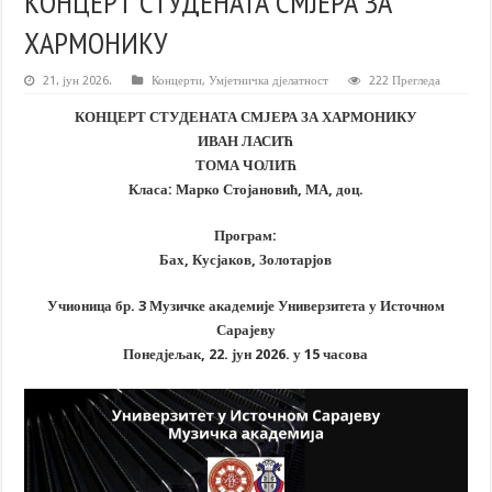
КОНЦЕРТ СТУДЕНАТА СМЈЕРА ЗА
ХАРМОНИКУ
21. јун 2026.
Концерти
,
Умјетничка дјелатност
222 Прегледа
КОНЦЕРТ СТУДЕНАТА СМЈЕРА ЗА ХАРМОНИКУ
ИВАН ЛАСИЋ
ТОМА ЧОЛИЋ
Класа: Марко Стојановић, МА, доц.
Програм:
Бах, Кусјаков, Золотарјов
Учионица бр. 3 Музичке академије Универзитета у Источном
Сарајеву
Понедјељак, 22. јун 2026. у 15 часова