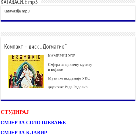
КАТАВАСИЈЕ mp3
Katavasije mp3
Компакт – диск „ Догматик “
КАМЕРНИ ХОР
Смјера за црквену музику
и појање
Музичке академије УИС
диригент Раде Радовић
СТУДИРАЈ
СМЈЕР ЗА СОЛО ПЈЕВАЊЕ
СМЈЕР ЗА КЛАВИР