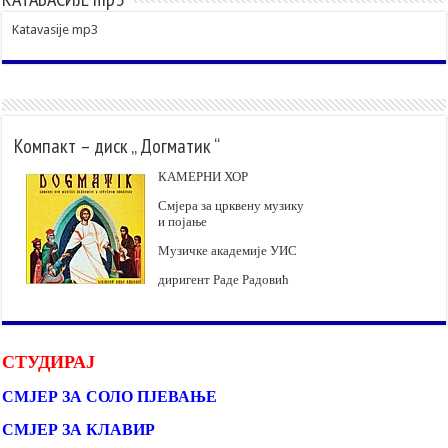
Katavasije mp3
Компакт – диск „ Догматик “
КАМЕРНИ ХОР
Смјера за црквену музику
и појање
Музичке академије УИС
диригент Раде Радовић
СТУДИРАЈ
СМЈЕР ЗА СОЛО ПЈЕВАЊЕ
СМЈЕР ЗА КЛАВИР