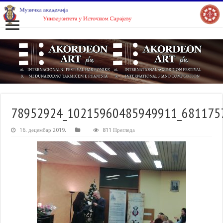
78952924_10215960485949911_681175
16. децембар 2019.
811 Прегледа