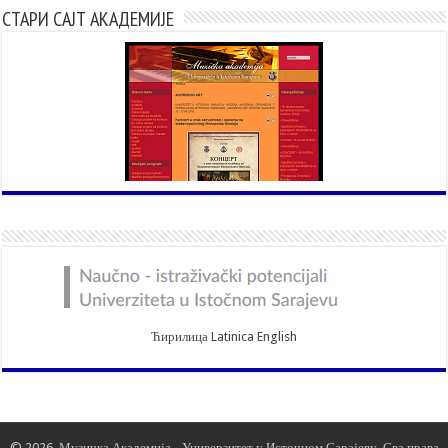
СТАРИ САЈТ АКАДЕМИЈЕ
Ћирилица
Latinica
English
© 2026. Музичка Академија -
Универзитет у Источном Сарајеву
. Сва права