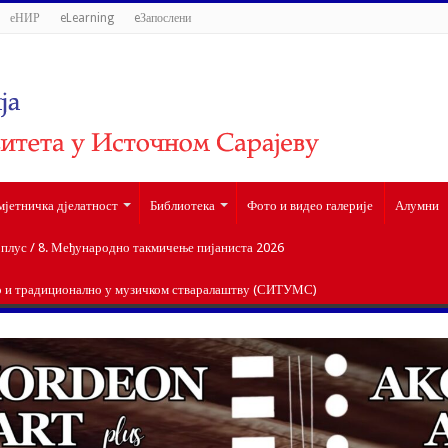
еНИР
eLearning
eЗапослени
мјетничка дјелатност
Библиотека
Фото и видео галерије
Алумни
лус / 8. Међународно такмичење пијаниста 2026
о и традиционално у музичком стваралаштву (СИТУМС)