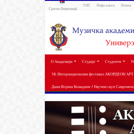
УИС
Инфо киоск
Пошта
Српски (ћирилица)
О Академији
Студије
Студенти
У
16. Интернационални фестивал АКОРДЕОН АРТ п
Дани Војина Комадине / Научни скуп Савремен