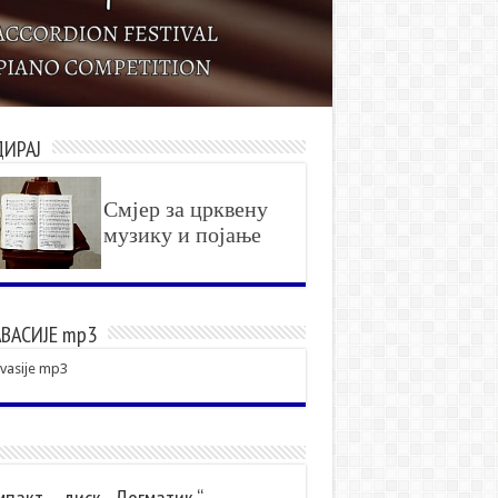
ДИРАЈ
Смјер за црквену
музику и појање
ВАСИЈЕ mp3
vasije mp3
пакт – диск „ Догматик “