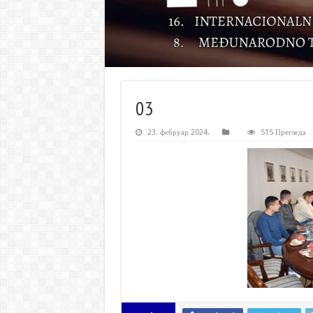
03
23. фебруар 2024.
515 Прегледа