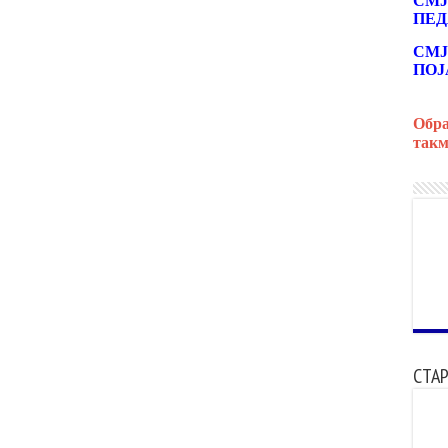
СМЈ
ПЕД
СМЈ
ПОЈ
Обра
такм
СТАР