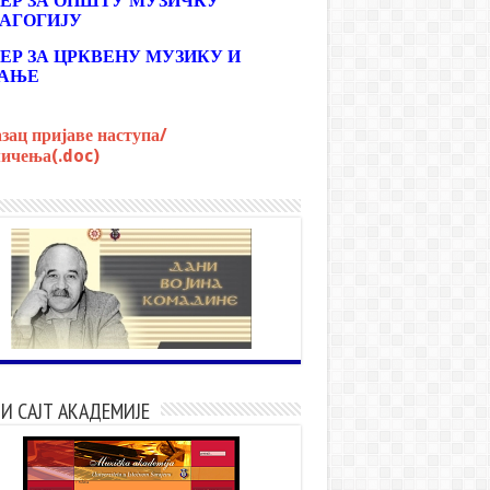
ЕР ЗА ОПШТУ МУЗИЧКУ
АГОГИЈУ
ЕР ЗА ЦРКВЕНУ МУЗИКУ И
АЊЕ
зац пријаве наступа/
ичења(.doc)
И САЈТ АКАДЕМИЈЕ