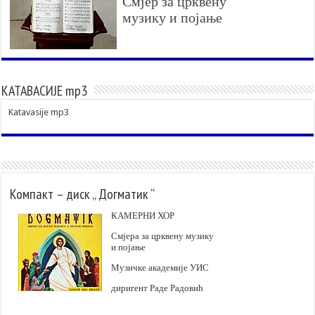
Смјер за црквену
музику и појање
КАТАВАСИЈЕ mp3
Katavasije mp3
Компакт – диск „ Догматик “
КАМЕРНИ ХОР
Смјера за црквену музику
и појање
Музичке академије УИС
диригент Раде Радовић