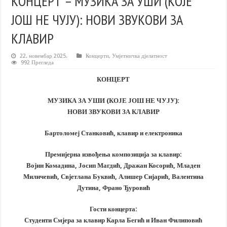
КОНЦЕРТ – МУЗИКА ЗА УШИ (КОЈЕ
ЈОШ НЕ ЧУЈУ): НОВИ ЗВУКОВИ ЗА
КЛАВИР
22. новембар 2025.
Концерти
,
Умјетничка дјелатност
992 Прегледа
КОНЦЕРТ
МУЗИКА ЗА УШИ (КОЈЕ ЈОШ НЕ ЧУЈУ):
НОВИ ЗВУКОВИ ЗА КЛАВИР
Бартоломеј Станковић, клавир и електроника
Премијерна извођења композиција за клавир:
Војин Комадина, Јосип Магдић, Дражан Косорић, Младен
Миличевић, Свјетлана Буквић, Алишер Сијарић, Валентина
Дутина, Франо Ђуровић
Гости концерта:
Студенти Смјера за клавир Карла Бегић и Иван Филиповић