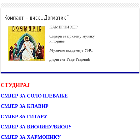
Компакт – диск „ Догматик “
КАМЕРНИ ХОР
Смјера за црквену музику
и појање
Музичке академије УИС
диригент Раде Радовић
СТУДИРАЈ
СМЈЕР ЗА СОЛО ПЈЕВАЊЕ
СМЈЕР ЗА КЛАВИР
СМЈЕР ЗА ГИТАРУ
СМЈЕР ЗА ВИОЛИНУ/ВИОЛУ
СМЈЕР ЗА ХАРМОНИКУ