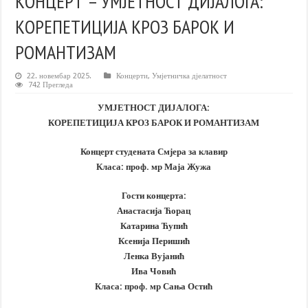
КОНЦЕРТ – УМЈЕТНОСТ ДИЈАЛОГА:
КОРЕПЕТИЦИЈА КРОЗ БАРОК И
РОМАНТИЗАМ
22. новембар 2025.
Концерти
,
Умјетничка дјелатност
742 Прегледа
УМЈЕТНОСТ ДИЈАЛОГА:
КОРЕПЕТИЦИЈА КРОЗ БАРОК И РОМАНТИЗАМ
Концерт студената Смјера за клавир
Класа: проф. мр Маја Жужа
Гости концерта:
Анастасија Ћорац
Катарина Ћупић
Ксенија Перишић
Ленка Вујанић
Ива Човић
Класа: проф. мр Сања Остић