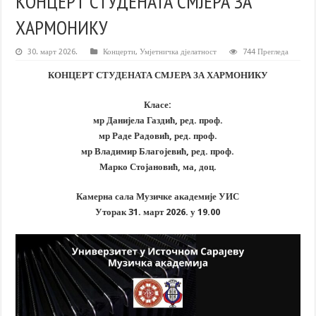
КОНЦЕРТ СТУДЕНАТА СМЈЕРА ЗА
ХАРМОНИКУ
30. март 2026.
Концерти
,
Умјетничка дјелатност
744 Прегледа
КОНЦЕРТ СТУДЕНАТА СМЈЕРА ЗА ХАРМОНИКУ
Класе:
мр Данијела Газдић, ред. проф.
мр Раде Радовић, ред. проф.
мр Владимир Благојевић, ред. проф.
Марко Стојановић, ма, доц.
Камерна сала Музичке академије УИС
Уторак 31. март 2026. у 19.00