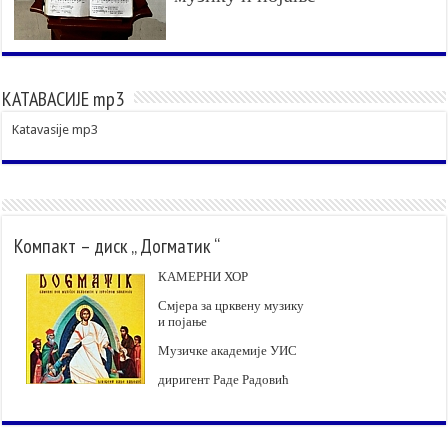
КАТАВАСИЈЕ mp3
Katavasije mp3
Компакт – диск „ Догматик “
КАМЕРНИ ХОР
Смјера за црквену музику
и појање
Музичке академије УИС
диригент Раде Радовић