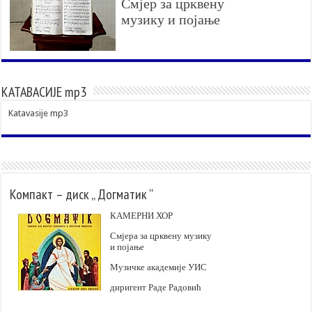
Смјер за црквену
музику и појање
КАТАВАСИЈЕ mp3
Katavasije mp3
Компакт – диск „ Догматик “
КАМЕРНИ ХОР
Смјера за црквену музику
и појање
Музичке академије УИС
диригент Раде Радовић