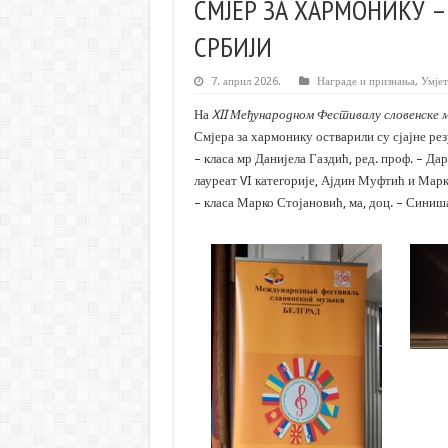
СМЈЕР ЗА ХАРМОНИКУ –
СРБИЈИ
7. април 2026.
Награде и признања
,
Умјет
На
XII Међународном Фестивалу словенске 
Смјера за хармонику остварили су сјајне рез
– класа мр Данијела Газдић, ред. проф. – Д
лауреат VI категорије, Ајдин Муфтић и Марк
– класа Марко Стојановић, ма, доц. – Синиша