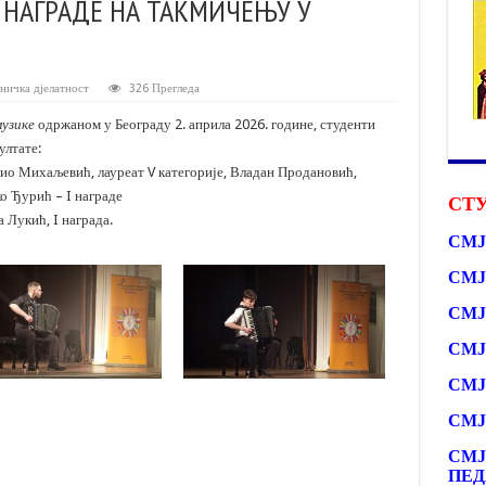
 НАГРАДЕ НА ТАКМИЧЕЊУ У
ничка дјелатност
326 Прегледа
музике
одржаном у Београду 2. априла 2026. године, студенти
ултате:
арио Михаљевић, лауреат V категорије, Владан Продановић,
о Ђурић – I награде
СТУ
 Лукић, I награда.
СМЈ
СМЈ
СМЈ
СМЈ
СМЈ
СМЈ
СМЈ
ПЕД