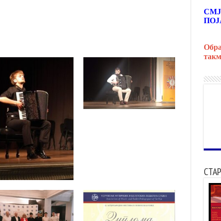
СМЈ
ПОЈ
Обра
такм
СТАР