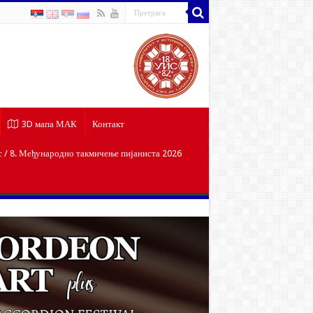
3D мапа МАК
Контакт
/ 8. Међународно такмичење пијаниста 2026