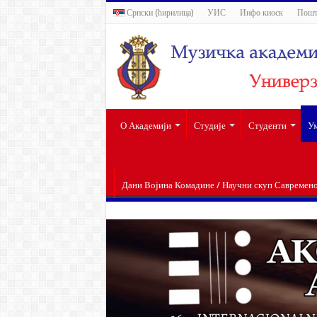
Српски (ћирилица)
УИС
Инфо киоск
Пошт
О Академији
Студије
Студенти
Ум
Дани Војина Комадине / Научни скуп Савремен