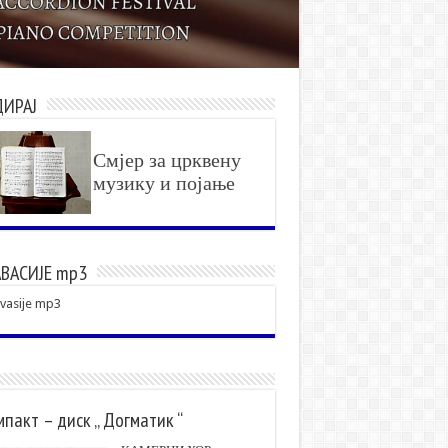
ДИРАЈ
Смјер за црквену
музику и појање
ВАСИЈЕ mp3
vasije mp3
пакт – диск „ Догматик “