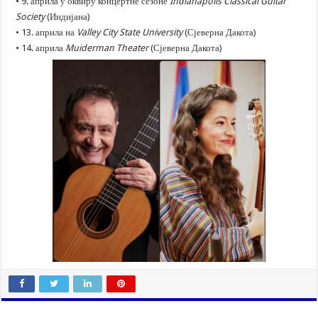
• 9. априла у оквиру концертне сезоне
Indianapolis Classical Guitar
Society
(Индијана)
• 13. априла на
Valley City State University
(Сјеверна Дакота)
• 14. априла
Muiderman Theater
(Сјеверна Дакота)