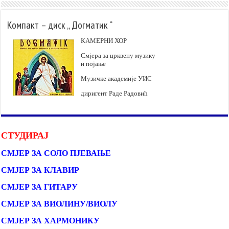
Компакт – диск „ Догматик “
КАМЕРНИ ХОР
Смјера за црквену музику
и појање
Музичке академије УИС
диригент Раде Радовић
СТУДИРАЈ
СМЈЕР ЗА СОЛО ПЈЕВАЊЕ
СМЈЕР ЗА КЛАВИР
СМЈЕР ЗА ГИТАРУ
СМЈЕР ЗА ВИОЛИНУ/ВИОЛУ
СМЈЕР ЗА ХАРМОНИКУ