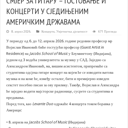
СМЈЕР ЗА ГИТАРУ – ГОСТОВАЊЕ И
КОНЦЕРТИ У СЈЕДИЊЕНИМ
АМЕРИЧКИМ ДРЖАВАМА
8. април 2026.
Концерти
,
Умјетничка дјелатност
671 Прегледа
У периоду од 6. до 12. априла 2026. године редовни професор мр
Војислав Ивановић биће гостујући професор (Guest Artist in
Residence) на
Jacobs School of Music
у Блумингтону (Индијана),
једном од 3 водећа универзитета за музику у САД. Заједно са
Александром Ивановић, ма, вишим асистентом, припремаће са
студентима одсјека гитаре концерт на којем ће се изводити његова
музика и на коме ће, између осталог, бити и премијерно изведен
секстет посебно писан за ову прилику. Такође, Војислав и Александра
ће заједно водити мајсторске радионице, сусрете са студентима и
предавања.
Поред тога, као
Levante Duo
одржаће 4 концерта током боравка у
Америци:
• 8. априла на
Jacobs School of Music
(Индијана)