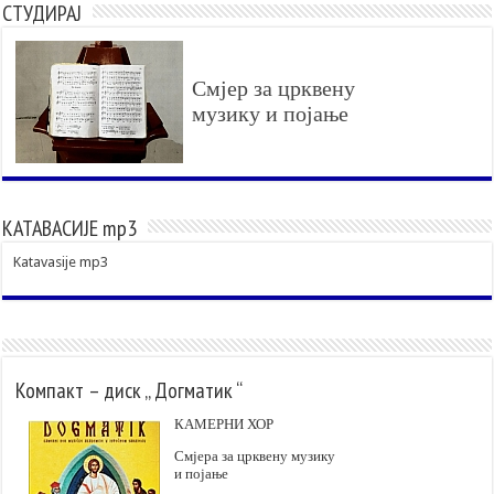
СТУДИРАЈ
Смјер за црквену
музику и појање
КАТАВАСИЈЕ mp3
Katavasije mp3
Компакт – диск „ Догматик “
КАМЕРНИ ХОР
Смјера за црквену музику
и појање