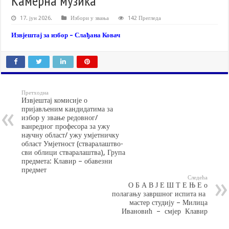
Камерна музика
17. јун 2026.
Избори у звања
142 Прегледа
Извјештај за избор – Слађана Ковач
Претходна
Извјештај комисије о
пријављеним кандидатима за
избор у звање редовног/
ванредног професора за ужу
научну област/ ужу умјетничку
област Умјетност (стваралаштво-
сви облици стваралаштва), Група
предмета: Клавир – обавезни
предмет
Следећа
О Б А В Ј Е Ш Т Е Њ Е о
полагању завршног испита на
мастер студију – Милица
Ивановић – смјер Клавир