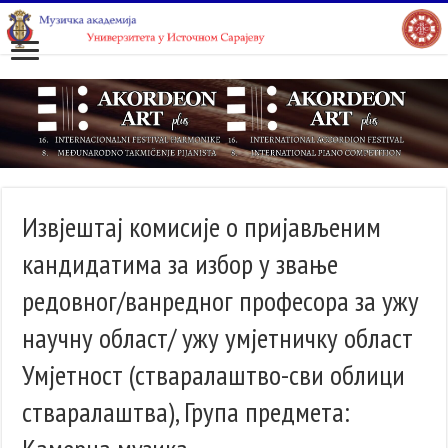
Извјештај комисије о пријављеним
кандидатима за избор у звање
редовног/ванредног професора за ужу
научну област/ ужу умјетничку област
Умјетност (стваралаштво-сви облици
стваралаштва), Група предмета: