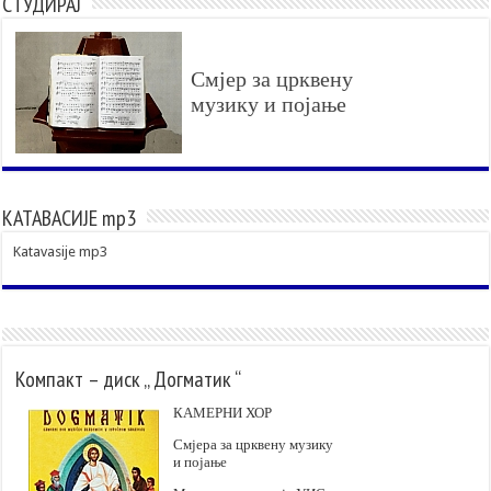
СТУДИРАЈ
Смјер за црквену
музику и појање
КАТАВАСИЈЕ mp3
Katavasije mp3
Компакт – диск „ Догматик “
КАМЕРНИ ХОР
Смјера за црквену музику
и појање