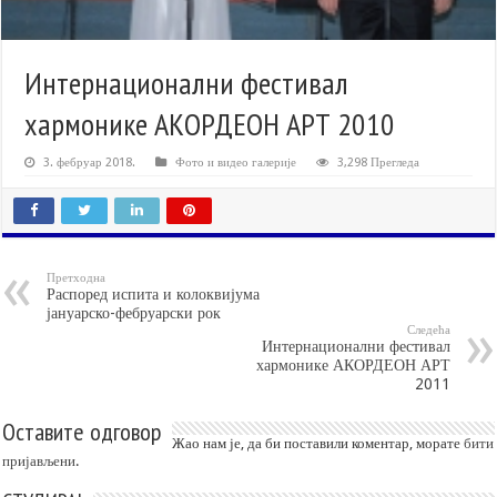
Интернационални фестивал
хармонике АКОРДЕОН АРТ 2010
3. фебруар 2018.
Фото и видео галерије
3,298 Прегледа
Претходна
Распоред испита и колоквијума
јануарско-фебруарски рок
Следећа
Интернационални фестивал
хармонике АКОРДЕОН АРТ
2011
Оставите одговор
Жао нам је, да би поставили коментар, морате
бити
пријављени
.