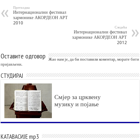
Претходна
Интернационални фестивал
хармонике АКОРДЕОН АРТ
2010
Следећа
Интернационални фестивал
хармонике АКОРДЕОН АРТ
2012
Оставите одговор
Жао нам је, да би поставили коментар, морате
бити
пријављени
.
СТУДИРАЈ
Смјер за црквену
музику и појање
КАТАВАСИЈЕ mp3