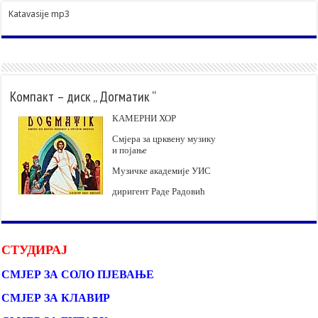
Katavasije mp3
Компакт – диск „ Догматик “
КАМЕРНИ ХОР
Смјера за црквену музику
и појање
Музичке академије УИС
диригент Раде Радовић
СТУДИРАЈ
СМЈЕР ЗА СОЛО ПЈЕВАЊЕ
СМЈЕР ЗА КЛАВИР