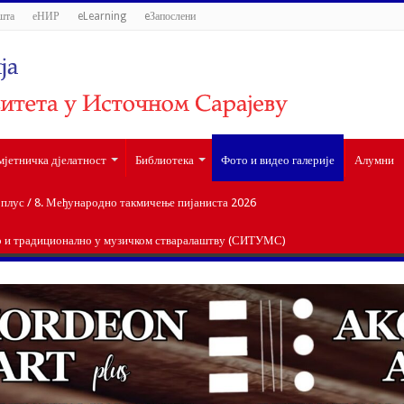
шта
еНИР
eLearning
eЗапослени
мјетничка дјелатност
Библиотека
Фото и видео галерије
Алумни
лус / 8. Међународно такмичење пијаниста 2026
о и традиционално у музичком стваралаштву (СИТУМС)