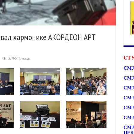
ивал хармонике АКОРДЕОН АРТ
СТУ
2,766 Прегледа
СМЈ
СМЈ
СМЈ
СМЈ
СМЈ
СМЈ
СМЈ
ПЕД