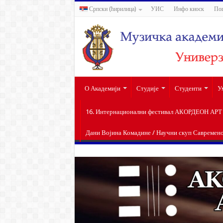
Српски (ћирилица)
УИС
Инфо киоск
По
О Академији
Студије
Студенти
У
16. Интернационални фестивал АКОРДЕОН АРТ п
Дани Војина Комадине / Научни скуп Савремен