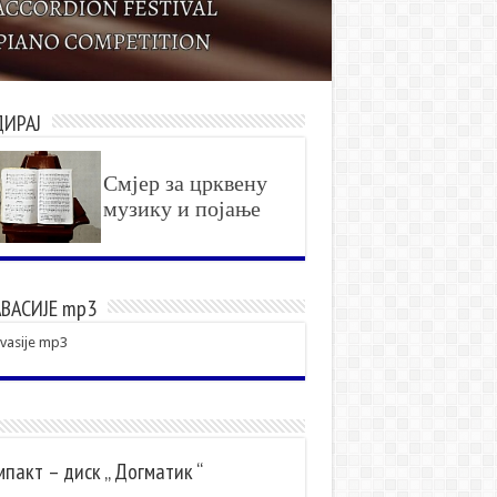
ДИРАЈ
Смјер за црквену
музику и појање
ВАСИЈЕ mp3
vasije mp3
пакт – диск „ Догматик “