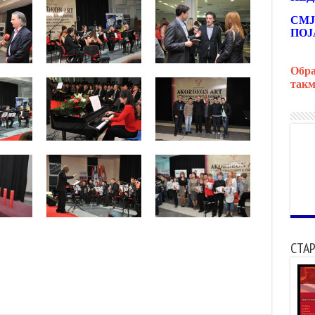
СМЈ
ПОЈ
Обра
такм
СТАР